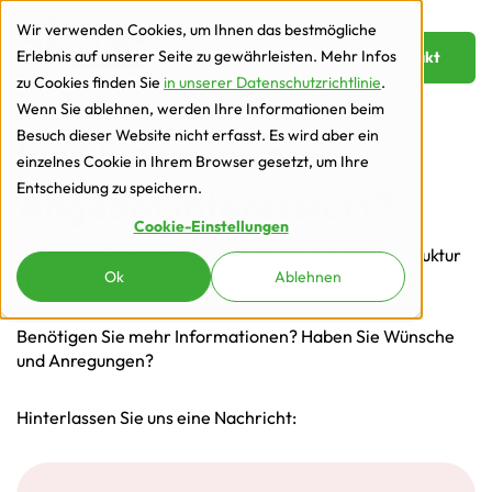
zur Navigation
zum Inhalt
Wir verwenden Cookies, um Ihnen das bestmögliche
Erlebnis auf unserer Seite zu gewährleisten. Mehr Infos
Kontakt
zu Cookies finden Sie
in unserer Datenschutzrichtlinie
.
Wenn Sie ablehnen, werden Ihre Informationen beim
Besuch dieser Website nicht erfasst. Es wird aber ein
Sind Sie an unserem
einzelnes Cookie in Ihrem Browser gesetzt, um Ihre
Entscheidung zu speichern.
Angebot interessiert?
Cookie-Einstellungen
Haben Sie Fragen zu Lösungen im Bereich IT Infrastruktur
Ok
Ablehnen
und Cloud?
Benötigen Sie mehr Informationen? Haben Sie Wünsche
und Anregungen?
Hinterlassen Sie uns eine Nachricht: