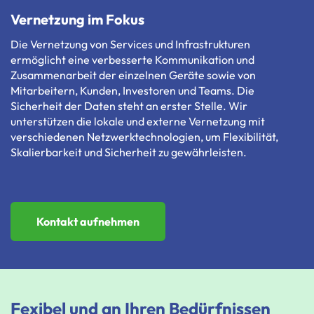
Vernetzung im Fokus
Die
Vernetzung
von
Services
und
Infrastrukturen
ermöglicht
eine
verbesserte
Kommunikation
und
Zusammenarbeit
der
einzelnen
Geräte
sowie
von
Mitarbeitern,
Kunden,
Investoren
und
Teams.
Die
Sicherheit
der
Daten
steht
an
erster
Stelle.
Wir
unterstützen
die
lokale
und
externe
Vernetzung
mit
verschiedenen
Netzwerktechnologien,
um
Flexibilität,
Skalierbarkeit
und
Sicherheit
zu
gewährleisten.
Kontakt aufnehmen
Fexibel und an Ihren Bedürfnissen