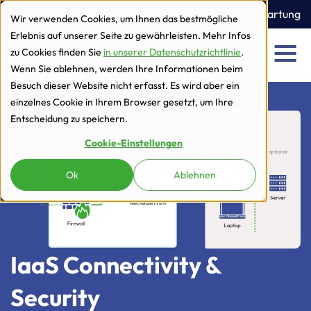
zur Navigation
zum Inhalt
Ticket
Fernwartung
Wir verwenden Cookies, um Ihnen das bestmögliche
Erlebnis auf unserer Seite zu gewährleisten. Mehr Infos
zu Cookies finden Sie
in unserer Datenschutzrichtlinie
.
Men
Wenn Sie ablehnen, werden Ihre Informationen beim
Besuch dieser Website nicht erfasst. Es wird aber ein
einzelnes Cookie in Ihrem Browser gesetzt, um Ihre
Entscheidung zu speichern.
Cookie-Einstellungen
Ok
Ablehnen
IaaS Connectivity &
Security