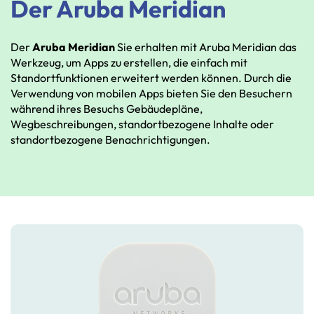
Der Aruba Meridian
Der
Aruba
Meridian
Sie
erhalten
mit
Aruba
Meridian
das
Werkzeug,
um
Apps
zu
erstellen,
die
einfach
mit
Standortfunktionen
erweitert
werden
können.
Durch
die
Verwendung
von
mobilen
Apps
bieten
Sie
den
Besuchern
während
ihres
Besuchs
Gebäudepläne,
Wegbeschreibungen,
standortbezogene
Inhalte
oder
standortbezogene
Benachrichtigungen.