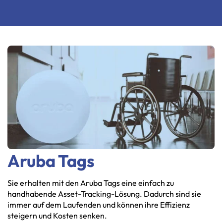
Aruba Tags
Sie
erhalten
mit
den
Aruba
Tags
eine
einfach
zu
handhabende
Asset-Tracking-Lösung.
Dadurch
sind
sie
immer
auf
dem
Laufenden
und
können
ihre
Effizienz
steigern
und
Kosten
senken.