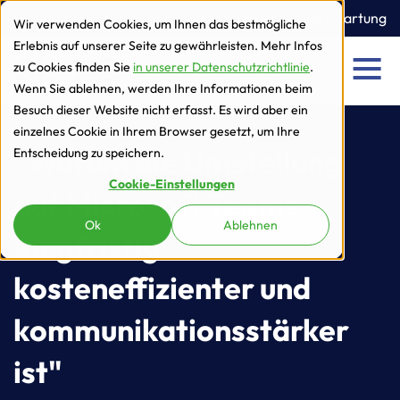
zur Navigation
zum Inhalt
Ticket
Fernwartung
Wir verwenden Cookies, um Ihnen das bestmögliche
Erlebnis auf unserer Seite zu gewährleisten. Mehr Infos
zu Cookies finden Sie
in unserer Datenschutzrichtlinie
.
Men
Wenn Sie ablehnen, werden Ihre Informationen beim
Besuch dieser Website nicht erfasst. Es wird aber ein
einzelnes Cookie in Ihrem Browser gesetzt, um Ihre
"Warum die Umstellung
Entscheidung zu speichern.
Cookie-Einstellungen
auf Microsoft Teams
Ok
Ablehnen
langfristig
kosteneffizienter und
kommunikationsstärker
ist"