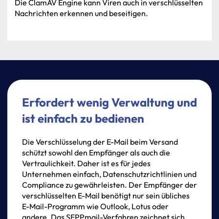
Die
ClamAV
Engine
kann
Viren
auch
in
verschlüsselten
Nachrichten
erkennen
und
beseitigen.
Erfordert wenig Verwaltung und
ist einfach zu bedienen
Die
Verschlüsselung
der
E-Mail
beim
Versand
schützt
sowohl
den
Empfänger
als
auch
die
Vertraulichkeit.
Daher
ist
es
für
jedes
Unternehmen
einfach,
Datenschutzrichtlinien
und
Compliance
zu
gewährleisten.
Der
Empfänger
der
verschlüsselten
E-Mail
benötigt
nur
sein
übliches
E-Mail-Programm
wie
Outlook,
Lotus
oder
andere.
Das
SEPPmail-Verfahren
zeichnet
sich