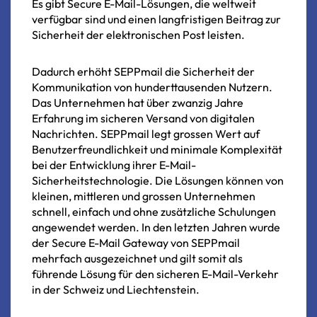
Es
gibt
Secure
E-Mail-Lösungen,
die
weltweit
verfügbar
sind
und
einen
langfristigen
Beitrag
zur
Sicherheit
der
elektronischen
Post
leisten.
Dadurch
erhöht
SEPPmail
die
Sicherheit
der
Kommunikation
von
hunderttausenden
Nutzern.
Das
Unternehmen
hat
über zwanzig
Jahre
Erfahrung
im
sicheren
Versand
von
digitalen
Nachrichten.
SEPPmail
legt
grossen
Wert
auf
Benutzerfreundlichkeit
und
minimale
Komplexität
bei
der
Entwicklung
ihrer
E-Mail-
Sicherheitstechnologie.
Die
Lösungen
können
von
kleinen,
mittleren
und
grossen
Unternehmen
schnell,
einfach
und
ohne
zusätzliche
Schulungen
angewendet
werden.
In
den
letzten
Jahren
wurde
der
Secure
E-Mail
Gateway
von
SEPPmail
mehrfach
ausgezeichnet
und
gilt
somit
als
führende
Lösung
für
den
sicheren
E-Mail-Verkehr
in
der
Schweiz und Liechtenstein.