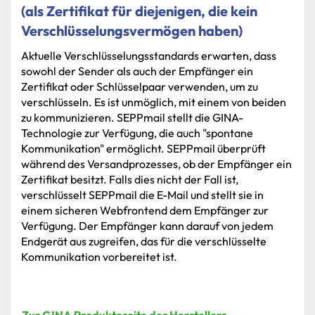
(als Zertifikat für diejenigen, die kein
Verschlüsselungsvermögen haben)
Aktuelle
Verschlüsselungsstandards
erwarten,
dass
sowohl
der
Sender
als
auch
der
Empfänger
ein
Zertifikat
oder
Schlüsselpaar
verwenden,
um
zu
verschlüsseln.
Es
ist
unmöglich,
mit
einem
von
beiden
zu
kommunizieren.
SEPPmail
stellt
die
GINA-
Technologie
zur
Verfügung,
die
auch
"spontane
Kommunikation"
ermöglicht.
SEPPmail
überprüft
während
des
Versandprozesses,
ob
der
Empfänger
ein
Zertifikat
besitzt.
Falls
dies
nicht
der
Fall
ist,
verschlüsselt
SEPPmail
die
E-Mail
und
stellt
sie
in
einem
sicheren
Webfrontend
dem
Empfänger
zur
Verfügung.
Der
Empfänger
kann
darauf
von
jedem
Endgerät
aus
zugreifen,
das
für
die
verschlüsselte
Kommunikation
vorbereitet
ist.