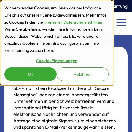
zur Navigation
zum Inhalt
Ticket
Fernwartung
Wir verwenden Cookies, um Ihnen das bestmögliche
Erlebnis auf unserer Seite zu gewährleisten. Mehr Infos
zu Cookies finden Sie
in unserer Datenschutzrichtlinie
.
Men
Wenn Sie ablehnen, werden Ihre Informationen beim
Besuch dieser Website nicht erfasst. Es wird aber ein
einzelnes Cookie in Ihrem Browser gesetzt, um Ihre
Entscheidung zu speichern.
SEPPmail
Cookie-Einstellungen
Ok
Ablehnen
als sicheres E-Mail-System
SEPPmail
ist
ein
Produzent
im
Bereich
"Secure
Messaging",
der
von
einem
inhabergeführten
Unternehmen
in
der
Schweiz
betrieben
wird
und
international
tätig
ist.
Er
verschlüsselt
elektronische
Nachrichten
und
verwendet
auf
Anfrage
eine
digitale
Signatur,
um
einen
sicheren
und
spontanen
E-Mail-Verkehr
zu
gewährleisten.