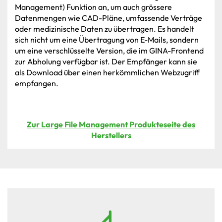
Management)
Funktion
an,
um
auch
grössere
Datenmengen
wie
CAD-Pläne,
umfassende
Verträge
oder
medizinische
Daten
zu
übertragen.
Es
handelt
sich
nicht
um
eine
Übertragung
von
E-Mails,
sondern
um
eine
verschlüsselte
Version,
die
im
GINA-Frontend
zur
Abholung
verfügbar
ist.
Der
Empfänger
kann
sie
als
Download
über
einen
herkömmlichen
Webzugriff
empfangen.
Zur Large File Management Produkteseite des
Herstellers