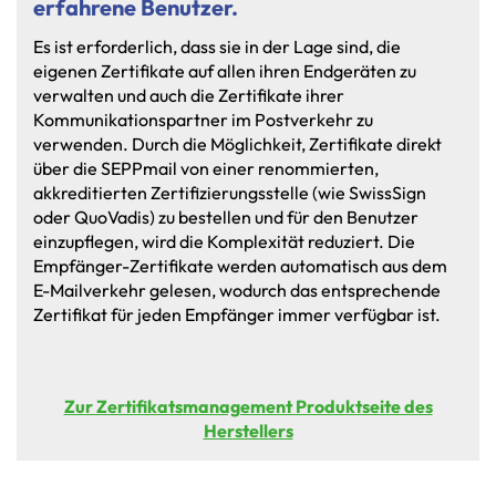
erfahrene Benutzer.
Es
ist
erforderlich,
dass
sie
in
der
Lage
sind,
die
eigenen
Zertifikate
auf
allen
ihren
Endgeräten
zu
verwalten
und
auch
die
Zertifikate
ihrer
Kommunikationspartner
im
Postverkehr
zu
verwenden.
Durch
die
Möglichkeit,
Zertifikate
direkt
über
die
SEPPmail
von
einer
renommierten,
akkreditierten
Zertifizierungsstelle
(wie
SwissSign
oder
QuoVadis)
zu
bestellen
und
für
den
Benutzer
einzupflegen,
wird
die
Komplexität
reduziert.
Die
Empfänger-Zertifikate
werden
automatisch
aus
dem
E-Mailverkehr
gelesen,
wodurch
das
entsprechende
Zertifikat
für
jeden
Empfänger
immer
verfügbar
ist.
Zur Zertifikatsmanagement Produktseite des
Herstellers