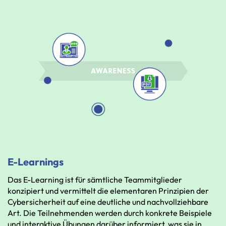
E-Learnings
Das
E-Learning
ist
für
sämtliche
Teammitglieder
konzipiert
und
vermittelt
die
elementaren
Prinzipien
der
Cybersicherheit
auf
eine
deutliche
und
nachvollziehbare
Art.
Die
Teilnehmenden
werden
durch
konkrete
Beispiele
und
interaktive
Übungen
darüber
informiert,
was
sie
in