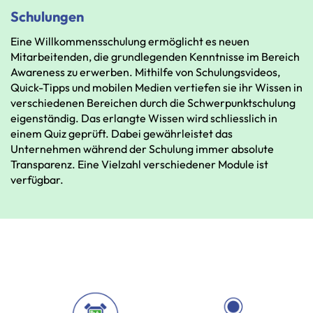
Schulungen
Eine
Willkommensschulung
ermöglicht
es
neuen
Mitarbeitenden,
die
grundlegenden
Kenntnisse
im
Bereich
Awareness
zu
erwerben.
Mithilfe
von
Schulungsvideos,
Quick-Tipps
und
mobilen
Medien
vertiefen sie
ihr
Wissen
in
verschiedenen
Bereichen
durch
die
Schwerpunktschulung
eigenständig.
Das
erlangte
Wissen
wird
schliesslich
in
einem
Quiz
geprüft.
Dabei
gewährleistet
das
Unternehmen
während
der
Schulung
immer
absolute
Transparenz.
Eine
Vielzahl
verschiedener
Module
ist
verfügbar.