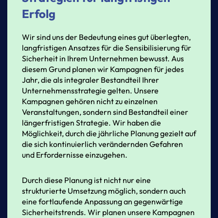
Erfolg
Wir
sind
uns
der
Bedeutung
eines
gut
überlegten,
langfristigen
Ansatzes
für
die
Sensibilisierung
für
Sicherheit
in
Ihrem
Unternehmen
bewusst.
Aus
diesem
Grund
planen
wir
Kampagnen
für
jedes
Jahr,
die
als
integraler
Bestandteil
Ihrer
Unternehmensstrategie
gelten.
Unsere
Kampagnen
gehören
nicht
zu
einzelnen
Veranstaltungen,
sondern
sind
Bestandteil
einer
längerfristigen
Strategie.
Wir
haben
die
Möglichkeit,
durch
die
jährliche
Planung
gezielt
auf
die
sich
kontinuierlich
verändernden
Gefahren
und
Erfordernisse
einzugehen.
Durch
diese
Planung
ist
nicht
nur
eine
strukturierte
Umsetzung
möglich,
sondern
auch
eine
fortlaufende
Anpassung
an
gegenwärtige
Sicherheitstrends.
Wir
planen
unsere
Kampagnen