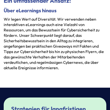
Ein umfassender Ansatz:
Über eLearnings hinaus
Wir
legen
Wert
auf
Diversität.
Wir
verwenden
neben
interaktiven
eLearnings
auch
eine
Vielzahl
von
Ressourcen,
um
das
Bewusstsein
für
Cybersicherheit
zu
fördern.
Unser
Schwerpunkt
liegt
darauf,
das
Sicherheitsbewusstsein
in
den
Alltag
zu
integrieren,
angefangen
bei
praktischen
Giveaways
mit
Fakten
und
Tipps
zur
Cybersicherheit
bis
hin
zu
physischen
Flyern,
die
das
gewünschte
Verhalten
der
Mitarbeitenden
verdeutlichen,
und
regelmässigen
Cybernews,
die
über
aktuelle
Ereignisse
informieren.
Strategien für langfristigen