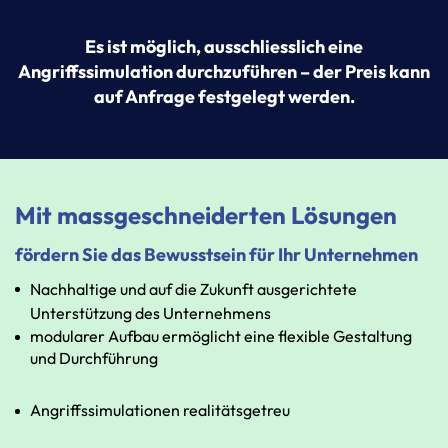
Es
ist
möglich,
ausschliesslich
eine
Angriffssimulation
durchzuführen
–
der
Preis
kann
auf
Anfrage
festgelegt
werden.
Mit massgeschneiderten Lösungen
fördern Sie das Bewusstsein für Ihr Unternehmen
Nachhaltige
und
auf
die
Zukunft
ausgerichtete
Unterstützung
des
Unternehmens
modularer
Aufbau
ermöglicht
eine
flexible
Gestaltung
und
Durchführung
Angriffssimulationen realitätsgetreu