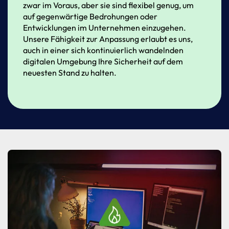
zwar
im
Voraus,
aber
sie
sind
flexibel
genug,
um
auf
gegenwärtige
Bedrohungen
oder
Entwicklungen
im
Unternehmen
einzugehen.
Unsere
Fähigkeit
zur
Anpassung
erlaubt
es
uns,
auch
in
einer
sich
kontinuierlich
wandelnden
digitalen
Umgebung
Ihre
Sicherheit
auf
dem
neuesten
Stand
zu
halten.