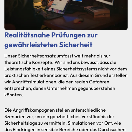
Realitätsnahe Prüfungen zur
gewährleisteten Sicherheit
Unser
Sicherheitsansatz
umfasst
weit
mehr
als
nur
theoretische
Konzepte.
Wir
sind
uns
bewusst,
dass
die
Leistungsfähigkeit
eines
Sicherheitssystems
nicht
vor
dem
praktischen
Test
erkennbar
ist.
Aus
diesem
Grund
erstellen
wir
Angriffssimulationen,
die
den
realen
Gefahren
entsprechen,
denen
Unternehmen
gegenüberstehen
könnten.
Die
Angriffskampagnen
stellen
unterschiedliche
Szenarien
vor,
um
ein
ganzheitliches
Verständnis
der
Sicherheitslage
zu
vermitteln.
Simulationen
vor
Ort,
wie
das
Eindringen
in
sensible
Bereiche
oder
das
Durchsuchen