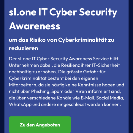
sl.one IT Cyber Security
Awareness
um das Risiko von Cyberkriminalität zu
reduzieren
Der
sl.one
IT Cyber S
ecurity
Awareness
Service
hilft
Unternehmen
dabei,
die
Resilienz
ihrer
IT-Sicherheit
nachhaltig
zu
erhöhen.
Die
grösste
Gefahr
für
Cyberkriminalität
besteht
bei
den
eigenen
Mitarbeitern,
da
sie
häufig
keine
Kenntnisse
haben
und
nicht
über
Phishing,
Spam
oder
Viren
informiert
sind,
die
über
verschiedene
Kanäle
wie
E-Mail,
Social
Media,
WhatsApp
und
andere
eingeschleust
werden
können.
Zu den Angeboten