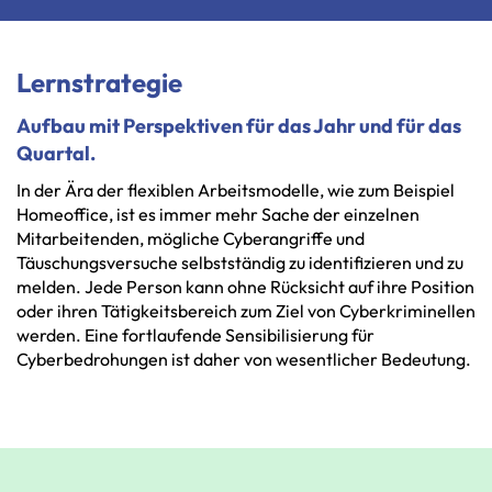
Lernstrategie
Aufbau mit Perspektiven für das Jahr und für das
Quartal.
In
der
Ära
der
flexiblen
Arbeitsmodelle,
wie
zum
Beispiel
Homeoffice,
ist
es
immer
mehr
Sache
der
einzelnen
Mitarbeitenden,
mögliche
Cyberangriffe
und
Täuschungsversuche
selbstständig
zu
identifizieren
und
zu
melden.
Jede
Person
kann
ohne
Rücksicht
auf
ihre
Position
oder
ihren
Tätigkeitsbereich
zum
Ziel
von
Cyberkriminellen
werden.
Eine
fortlaufende
Sensibilisierung
für
Cyberbedrohungen
ist
daher
von
wesentlicher
Bedeutung.