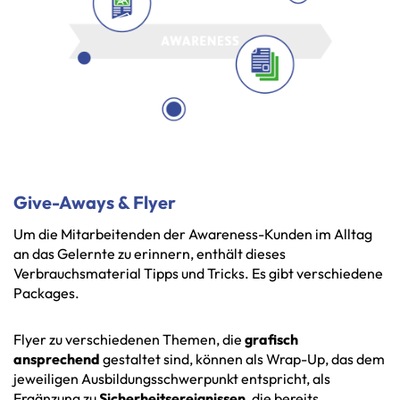
Give-Aways & Flyer
Um
die
Mitarbeitenden
der
Awareness-Kunden
im
Alltag
an
das
Gelernte
zu
erinnern,
enthält
dieses
Verbrauchsmaterial
Tipps
und
Tricks.
Es
gibt
verschiedene
Packages.
Flyer
zu
verschiedenen
Themen,
die
grafisch
ansprechend
gestaltet
sind,
können
als
Wrap-Up,
das
dem
jeweiligen
Ausbildungsschwerpunkt
entspricht,
als
Ergänzung
zu
Sicherheitsereignissen
,
die
bereits