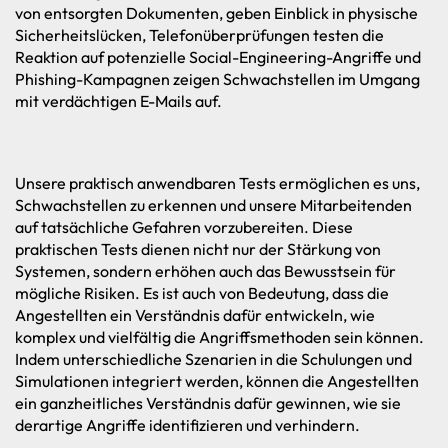
von
entsorgten
Dokumenten,
geben
Einblick
in
physische
Sicherheitslücken,
Telefonüberprüfungen
testen
die
Reaktion
auf
potenzielle
Social-Engineering-Angriffe
und
Phishing-Kampagnen
zeigen
Schwachstellen
im
Umgang
mit
verdächtigen
E-Mails
auf.
Unsere
praktisch
anwendbaren
Tests
ermöglichen
es
uns,
Schwachstellen
zu
erkennen
und
unsere
Mitarbeitenden
auf
tatsächliche
Gefahren
vorzubereiten.
Diese
praktischen
Tests
dienen
nicht
nur
der
Stärkung
von
Systemen,
sondern
erhöhen
auch
das
Bewusstsein
für
mögliche
Risiken.
Es
ist
auch
von
Bedeutung,
dass
die
Angestellten
ein
Verständnis
dafür
entwickeln,
wie
komplex
und
vielfältig
die
Angriffsmethoden
sein
können.
Indem
unterschiedliche
Szenarien
in
die
Schulungen
und
Simulationen
integriert
werden,
können
die
Angestellten
ein
ganzheitliches
Verständnis
dafür
gewinnen,
wie
sie
derartige
Angriffe
identifizieren
und
verhindern.