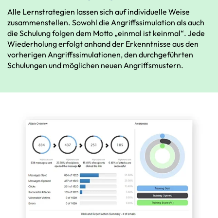
Alle
Lernstrategien
lassen
sich
auf
individuelle
Weise
zusammenstellen.
Sowohl
die
Angriffssimulation
als
auch
die
Schulung
folgen
dem
Motto
„einmal
ist
keinmal“.
Jede
Wiederholung
erfolgt
anhand
der
Erkenntnisse
aus
den
vorherigen
Angriffssimulationen,
den
durchgeführten
Schulungen
und
möglichen
neuen
Angriffsmustern.