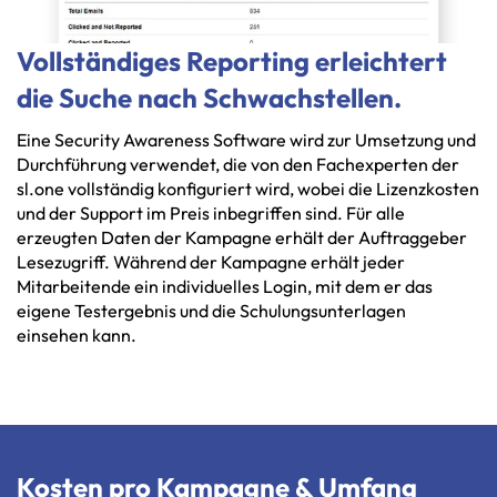
Vollständiges Reporting erleichtert
die Suche nach Schwachstellen.
Eine
Security
Awareness
Software
wird
zur
Umsetzung
und
Durchführung
verwendet,
die
von
den
Fachexperten
der
sl.one
vollständig
konfiguriert
wird,
wobei
die
Lizenzkosten
und
der
Support
im
Preis
inbegriffen
sind.
Für
alle
erzeugten
Daten
der
Kampagne
erhält
der
Auftraggeber
Lesezugriff.
Während
der
Kampagne
erhält
jeder
Mitarbeitende
ein
individuelles
Login,
mit
dem
er
das
eigene
Testergebnis
und
die
Schulungsunterlagen
einsehen
kann.
Kosten pro Kampagne & Umfang