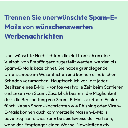
Trennen Sie unerwünschte Spam-E-
Mails von wünschenswerten
Werbenachrichten
Unerwünschte
Nachrichten,
die
elektronisch
an
eine
Vielzahl
von
Empfängern
zugestellt
werden,
werden
als
Spam-E-Mails
bezeichnet.
Sie
haben
grundlegende
Unterschiede
im
Wesentlichen
und
können
erheblichen
Schaden
verursachen.
Hauptsächlich
verliert
jeder
Besitzer
eines
E-Mail-Kontos
wertvolle
Zeit
beim
Sortieren
und
Lesen
von
Spam.
Zusätzlich
besteht
die
Möglichkeit,
dass
die
Bearbeitung
von
Spam-E-Mails
zu
einem
Fehler
führt.
Neben
Spam-Nachrichten
wie
Phishing
oder
Viren-
E-Mails
können
auch
kommerzielle
Massen-E-Mails
bevorzugt
sein.
Dies
kann
beispielsweise
der
Fall
sein,
wenn
der
Empfänger
einen
Werbe-Newsletter
aktiv