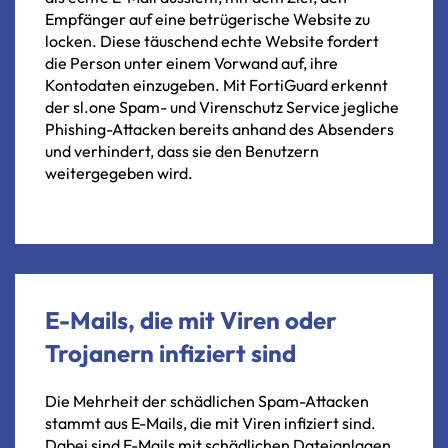
Empfänger
auf
eine
betrügerische
Website
zu
locken.
Diese
täuschend
echte
Website
fordert
die
Person
unter
einem
Vorwand
auf,
ihre
Kontodaten
einzugeben.
Mit
FortiGuard
erkennt
der sl.one
Spam-
und
Virenschutz
Service
jegliche
Phishing-Attacken
bereits
anhand
des
Absenders
und
verhindert,
dass
sie
den
Benutzern
weitergegeben
wird.
E-Mails, die mit Viren oder
Trojanern infiziert sind
Die Mehrheit der schädlichen Spam-Attacken
stammt aus E-Mails, die mit Viren infiziert sind.
Dabei sind E-Mails mit schädlichen Dateianlagen