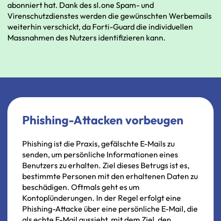
abonniert
hat.
Dank
des sl.one
Spam-
und
Virenschutzdienstes
werden
die
gewünschten
Werbemails
weiterhin
verschickt,
da
Forti-Guard
die
individuellen
Massnahmen
des
Nutzers
identifizieren
kann.
Phishing-Attacken vorbeugen
Phishing
ist
die
Praxis,
gefälschte
E-Mails
zu
senden,
um
persönliche
Informationen
eines
Benutzers
zu
erhalten.
Ziel
dieses
Betrugs
ist
es,
bestimmte
Personen
mit
den
erhaltenen
Daten
zu
beschädigen.
Oftmals
geht
es
um
Kontoplünderungen.
In
der
Regel
erfolgt
eine
Phishing-Attacke
über
eine
persönliche
E-Mail,
die
als
echte
E-Mail
aussieht,
mit
dem
Ziel,
den