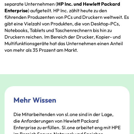
separate Unternehmen (
HP Inc. und Hewlett Packard
Enterprise
) aufgeteilt. HP Inc. zählt heute zu den
führenden Produzenten von PCs und Druckern weltweit. Es
gibt eine Vielzahl von Produkten, die von Desktop-PCs,
Notebooks, Tablets und Taschenrechnern bis hin zu
Druckern reichen. Im Bereich der Drucker, Kopier- und
Multifunktionsgeräte hat das Unternehmen einen Anteil
von mehr als 35 Prozent am Markt.
Mehr Wissen
Die
Mitarbeitenden
von
sl.one
sind
in
der
Lage,
die
Anforderungen
von
Hewlett
Packard
Enterprise
zu
erfüllen.
S
l.one
arbeitet
eng
mit
HPE
im
Bereich
Server,
Netzwerk
und
Speicher