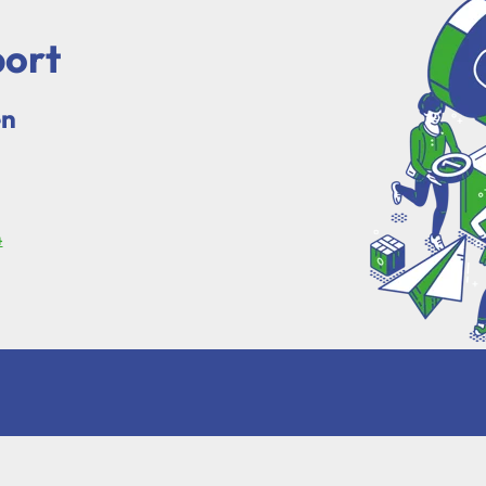
ort
en
4