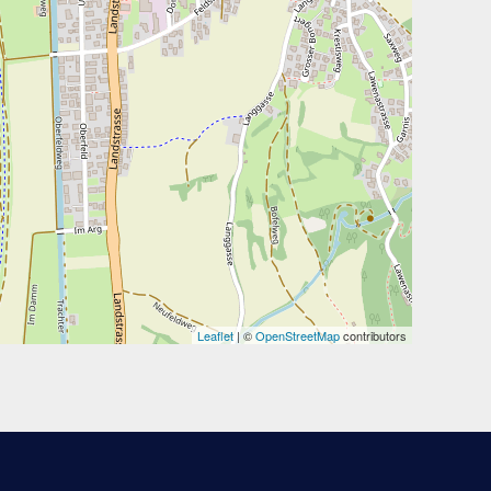
Leaflet
| ©
OpenStreetMap
contributors