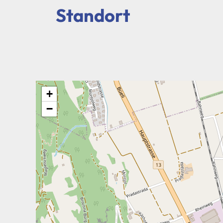
Standort
+
−