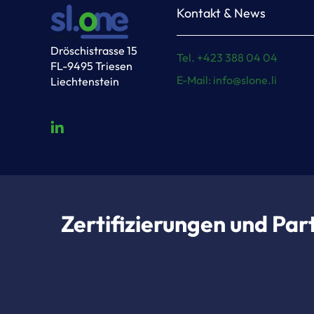
Kontakt & News
Dröschistrasse 15
Tel. +423 388 04 04
FL-9495 Triesen
E-Mail: info@slone.li
Liechtenstein
Zertifizierungen und Pa