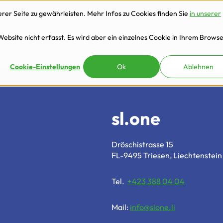
er Seite zu gewährleisten. Mehr Infos zu Cookies finden Sie
in unserer
bsite nicht erfasst. Es wird aber ein einzelnes Cookie in Ihrem Brows
Angebot
Kunden
IT Services
Über
Cookie-Einstellungen
Ok
Ablehnen
sl.one
Dröschistrasse 15
FL-9495 Triesen, Liechtenstein
Tel.
+423 388 04 04
Mail:
info@slone.li