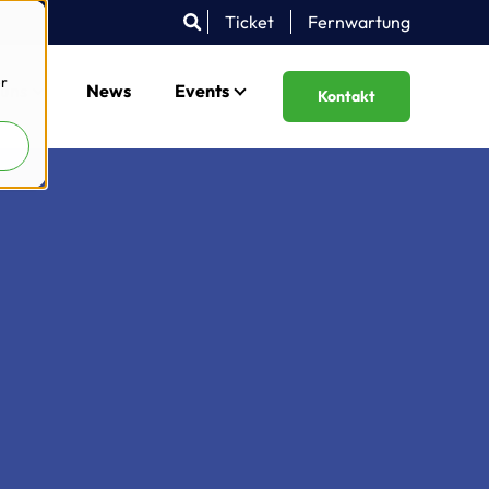
Ticket
Fernwartung
er
 uns
News
Events
Kontakt