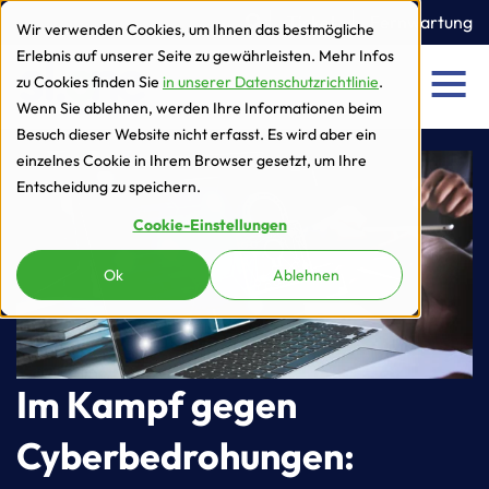
zur Navigation
zum Inhalt
Ticket
Fernwartung
Wir verwenden Cookies, um Ihnen das bestmögliche
Erlebnis auf unserer Seite zu gewährleisten. Mehr Infos
zu Cookies finden Sie
in unserer Datenschutzrichtlinie
.
Men
Wenn Sie ablehnen, werden Ihre Informationen beim
Besuch dieser Website nicht erfasst. Es wird aber ein
einzelnes Cookie in Ihrem Browser gesetzt, um Ihre
Entscheidung zu speichern.
Cookie-Einstellungen
Ok
Ablehnen
Im Kampf gegen
Cyberbedrohungen: