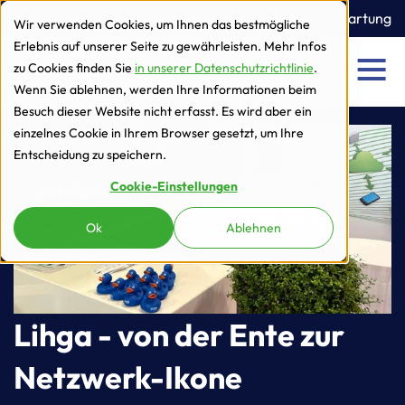
zur Navigation
zum Inhalt
Ticket
Fernwartung
Wir verwenden Cookies, um Ihnen das bestmögliche
Erlebnis auf unserer Seite zu gewährleisten. Mehr Infos
zu Cookies finden Sie
in unserer Datenschutzrichtlinie
.
Men
Wenn Sie ablehnen, werden Ihre Informationen beim
Besuch dieser Website nicht erfasst. Es wird aber ein
einzelnes Cookie in Ihrem Browser gesetzt, um Ihre
Entscheidung zu speichern.
Cookie-Einstellungen
Ok
Ablehnen
Lihga - von der Ente zur
Netzwerk-Ikone